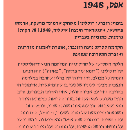
אפס
, 1948
בימוי: רוברטו רוסליני | משחק: אדמונד מושקה, ארנסט
פיטשאו, אינגטראוד הינצה | איטליה, 1948 | 78 דקות |
גרמנית. כתוביות בעברית
הקדמה לסרט: נועה רוזנברג, אוצרת לאמנות מודרנית
ואוצרת התערוכה
שנת אפס
חלקה השלישי של טרילוגיית המלחמה הניאוריאליסטית
של רוסוליני ("רומא עיר פרזות", "פאיזה") הוא הנועז
והמטלטל מכולם. זהו דיוקן של ברלין שחרבה במלחמה
הנצפית מבעד לעיניו של נער בן שתים־עשרה. אדמונד חי
בחורבה יחד עם אביו החולה, אחיו ואחותו הבוגרים, ורוב
הזמן משוטט ללא השגחה בעיר ההרוסה. כמפרנס היחיד
הוא נשאב אל תוך עסקאות השוק השחור, ונופל תחת
השפעתו המרושעת של מורה לשעבר, פדופיל, המזדהה
עם הנאצים. ״גרמניה שנת אפס״ הוא מבט נוקב ושובר לב
על תוצאותיו של הפשיזם, על החברה ועל היחיד שבתוכה.