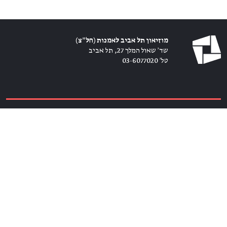
מוזיאון תל אביב לאמנות (חל״צ)
שד׳ שאול המלך 27, תל אביב
טל׳ 03-6077020
כרטיסים ←
הירשמו לניוזלטר ←
הצטרפו אלינו