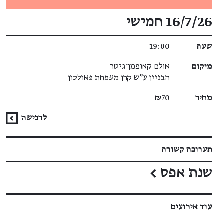
פרטי האירוע
16/7/26 חמישי
שעה
19:00
מיקום
אולם קאופמן־גיטר
הבניין ע"ש קרן משפחת פאולסון
מחיר
₪70
לרכישה
תערוכה קשורה
שנת אפס
←
עוד אירועים