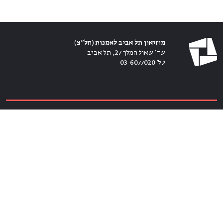
מוזיאון תל אביב לאמנות (חל״צ)
שד׳ שאול המלך 27, תל אביב
טל׳ 03-6077020
כרטיסים ←
הירשמו לניוזלטר ←
הצטרפו אלינו