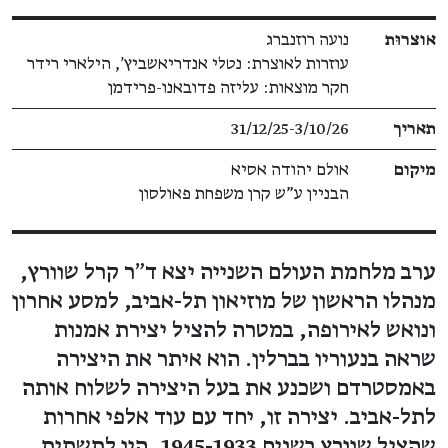
פרטי תערוכה
אוצרוּת
נועה רוזנברג
עוזרות לאוצרת: נטלי אנדריאשביץ', הילארי רידר
חקר מוצאות: עליזה פדובאנו-פרידמן
תאריך
31/12/25​-​3/10/26
מיקום
אולם יהודה אסיא
הבניין ע"ש קרן משפחת פאולסון
ערב מלחמת העולם השנייה יצא ד"ר קרל שוורץ,
מנהלו הראשון של מוזיאון תל-אביב, למסע אחרון
ונואש לאירופה, במטרה להציל יצירת אמנות
שראה בנעוריו בברלין. הוא איתר את היצירה
באמסטרדם ושכנע את בעל היצירה לשלוח אותה
לתל-אביב. יצירה זו, יחד עם עוד אלפי אחרות
שהציל שוורץ בשנים 1945-1933, היו לתשתית