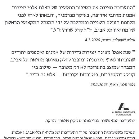
"התערוכה מציגה את הסיפור המסעיר של הצלת אלפי יצירות
אמנות מרחבי אירופה, בעיקר מגרמניה, והבאתן לארץ לפני
מלחמת העולם השנייה ובמהלכה על ידי המנהל המקצועי הראשון
של מוזיאון תל אביב, ד"ר קרל שוורץ ז"ל."
אילנה שטוטלנד, מעריב, 4.1.2026
"'שנת אפס' מציגה יצירות נדירות של אמנים ואספנים יהודים
שהוברחו לארץ מגרמניה ונהפכו לחלק מאוסף מוזיאון תל אביב.
המבחר שמוצג בתערוכה לא רק משובח — שילוב בין
קונסטרוקטיביזם, פוטוריזם וקוביזם — אלא גם נדיר."
גלעד מלצר, הארץ, 28.1.2026
התערוכה התאפשרה בנדיבותה של קרן אלפרד לנדקר.
תמיכה משמעותית התקבלה מקרן התערוכות של מוזיאון תל-אביב לאמנות:
דורון ומריאן לבנת, קרן שמואל והרטה עמיר, קרן קירש, קרן שוסטרמן – ישראל