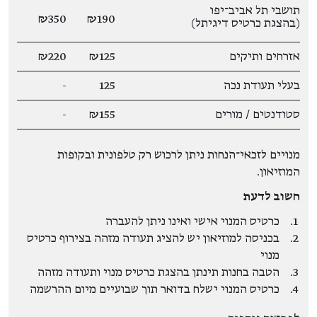
תושבי תל אביב־יפו
₪350
₪190
(בהצגת כרטיס דיגיתל)
אזרחים ותיקים
₪125
₪220
בעלי תעודת נכה
125
-
סטודנטים / מורים
₪155
-
מנויים לזכאי־הנחות ניתן לרכוש רק טלפונית ובקופות
המוזיאון.
חשוב לדעת
כרטיס המנוי אישי ואינו ניתן להעברה
בכניסה למוזיאון יש להציג תעודה מזהה בצירוף כרטיס
מנוי
הטבה בחנות תינתן בהצגת כרטיס מנוי ותעודה מזהה
כרטיס המנוי ישלח בדואר תוך שבועיים מיום ההרשמה