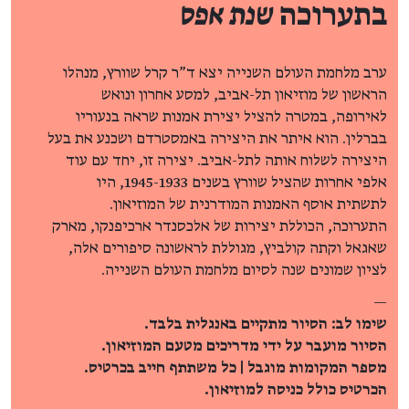
בתערוכה
שנת אפס
ערב מלחמת העולם השנייה יצא ד"ר קרל שוורץ, מנהלו
הראשון של מוזיאון תל-אביב, למסע אחרון ונואש
לאירופה, במטרה להציל יצירת אמנות שראה בנעוריו
בברלין. הוא איתר את היצירה באמסטרדם ושכנע את בעל
היצירה לשלוח אותה לתל-אביב. יצירה זו, יחד עם עוד
אלפי אחרות שהציל שוורץ בשנים 1945-1933, היו
לתשתית אוסף האמנות המודרנית של המוזיאון.
התערוכה, הכוללת יצירות של אלכסנדר ארכיפנקו, מארק
שאגאל וקתה קולביץ, מגוללת לראשונה סיפורים אלה,
לציון שמונים שנה לסיום מלחמת העולם השנייה.
—
שימו לב: הסיור מתקיים באנגלית בלבד.
הסיור מועבר על ידי מדריכים מטעם המוזיאון.
מספר המקומות מוגבל | כל משתתף חייב בכרטיס.
הכרטיס כולל כניסה למוזיאון.