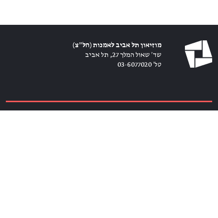
מוזיאון תל אביב לאמנות (חל״צ)
שד׳ שאול המלך 27, תל אביב
טל׳ 03-6077020
כרטיסים ←
הירשמו לניוזלטר ←