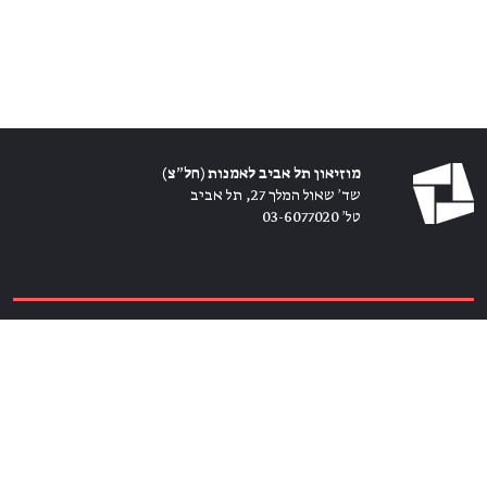
מוזיאון תל אביב לאמנות (חל״צ)
שד׳ שאול המלך 27, תל אביב
טל׳ 03-6077020
כרטיסים ←
הירשמו לניוזלטר ←