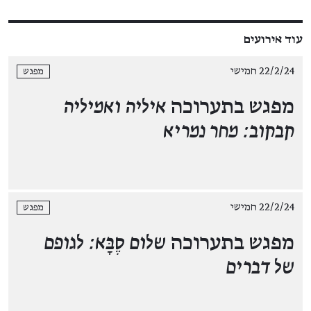
עוד אירועים
22/2/24 חמישי
מפגש
מפגש בתערוכה
איליה ואמיליה
קבקוב: מחר נמריא
22/2/24 חמישי
מפגש
מפגש בתערוכה
שלום סֶבָּא: לגופם
של דברים