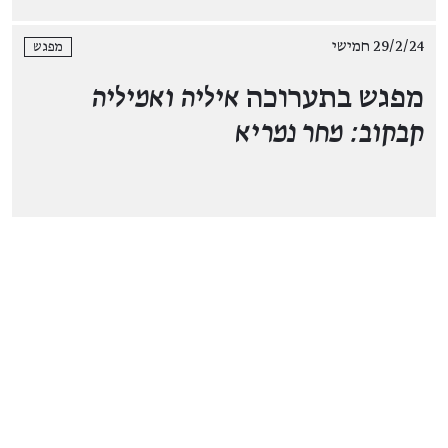
29/2/24 חמישי
מפגש
מפגש בתערוכה
איליה ואמיליה
קבקוב: מחר נמריא