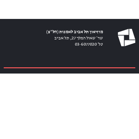
מוזיאון תל אביב לאמנות (חל״צ)
שד׳ שאול המלך 27, תל אביב
טל׳ 03-6077020
כרטיסים ←
הירשמו לניוזלטר ←