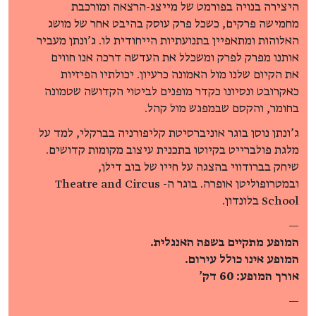
היצירה בנויה בפורמט של מייצג-הרצאה ומורכבת
מחמישה פרקים, כשכל פרק עוסק בהיבט אחר של מושג
האלוהות ומתאפיין בתנועתיות הייחודית לו. ג’ונתן מעביר
אותנו מפרק לפרק ומשכלל את העדשה דרכה אנו חווים
את הקיום שלנו מול האמונה כרעיון. יכולתיו הפיזיות
כאקרובט ונסיונו כקדר מופנים לביטוי הקדושה שטמונה
בחומר, והקסם שבמפגש מול קהל.
ג’ונתן נוסן בוגר אוניברסיטת קליפורניה בברקלי, למד על
מלגת פולברייט בקיוטו בתכנית עיצוב מקומות קדושים.
שיחק בברודווי בהצגה על חייו של בוב דילן,
ובמטרופוליטן אופרה. בוגר ה- Theatre and Circus
School בלונדון.
—
המופע מתקיים בשפה האנגלית.
המופע אינו כולל עירום.
אורך המופע: 60 דק’
—