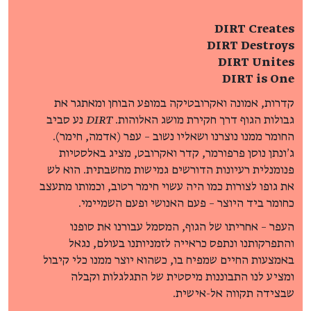
DIRT Creates
DIRT Destroys
DIRT Unites
DIRT is One
קדרות, אמונה ואקרובטיקה במופע הבוחן ומאתגר את
גבולות הגוף דרך חקירת מושג האלוהות.
DIRT
נע סביב
החומר ממנו נוצרנו ושאליו נשוב – עפר (אדמה, חימר).
ג׳ונתן נוסן פרפורמר, קדר ואקרובט, מציג באלסטיות
פנומנלית רעיונות הדורשים גמישות מחשבתית. הוא לש
את גופו לצורות כמו היה עשוי חימר רטוב, וכמותו מתעצב
כחומר ביד היוצר – פעם האנושי ופעם השמיימי.
העפר – אחריתו של הגוף, המסמל עבורנו את סופנו
והתפרקותנו ונתפס כראייה לזמניותנו בעולם, נגאל
באמצעות החיים שמפיח בו, כשהוא יוצר ממנו כלי קיבול
ומציע לנו התבוננות מיסטית של התגלגלות וקבלה
שבצידה תקווה אל-אישית.