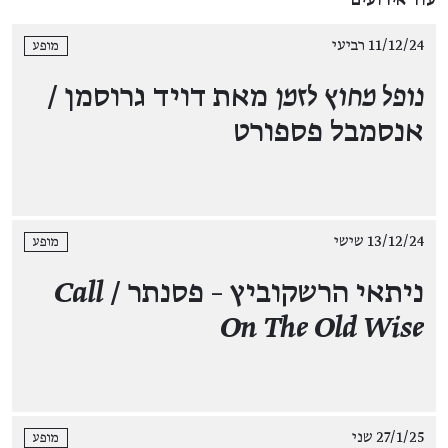
11/12/24 רביעי
מופע
נופל מחוץ לזמן
מאת דויד גרוסמן /
אנסמבל פספורט
13/12/24 שישי
מופע
ניתאי הרשקוביץ – פסנתר /
Call
On The Old Wise
27/1/25 שני
מופע