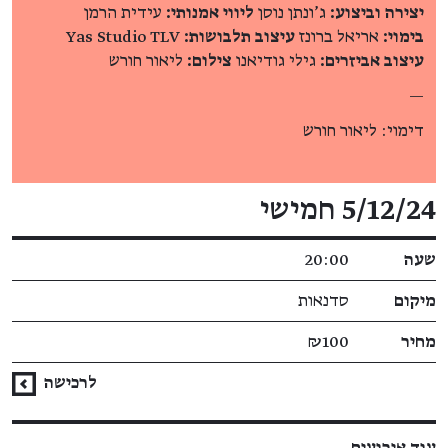
יצירה וביצוע:
ג’ונתן נוסן
ליווי אמנותי:
עידית הרמן
בימוי:
אריאל ברונז
עיצוב תלבושות:
Yas Studio TLV
עיצוב אביזרים:
גילי גודיאנו
צילום:
ליאור חורש
—
דימוי: ליאור חורש
פרטי האירוע
5/12/24 חמישי
שעה
20:00
מיקום
סדנאות
מחיר
₪100
לרכישה
עוד אירועים