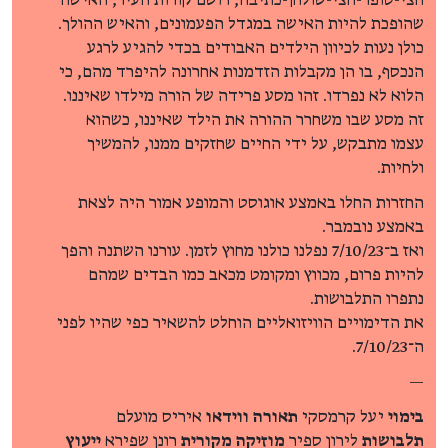
חצי-סופר-חצי-שולחן-כתיבה, רושם קורות העיר, האישה
שהופכת להיות האישה במגדל הפעמונים, והאיש ההולך.
כולן נעות לכיוון הילדים האבודים בכדי להגיע לרגע
הנכסף, בו הן מקבלות הזדמנות אחרונה להיפרד מהם, כי
הלוא לא נפרדו. זהו מסע פרידה של הורה מילדו שאיננו.
זה מסע שבו משחרר ההורה את הילד שאיננו, כשהוא
עצמו מתבקש, על ידי החיים שחזקים ממנו, להמשיך
ולחיות.
החזרות החלו באמצע אוגוסט והמופע אמור היה לצאת
באמצע נובמבר.
ואז ב־7/10/23 נפלנו כולנו מחוץ לזמן. עורנו השתנה והפך
להיות פרום, מכווץ ומקומט מכאב כמו הבדים שמהם
נתפרו התלבושות.
את הדימויים הוויזואליים הוחלט להשאיר כפי שהיו לפני
ה־7/10/23.
—
בימוי
יעל קרמסקי
תאורה ווידאו
איריס מועלם
תלבושות
לירון ספיר
מוזיקה מקורית
רונן שפירא
ייעוץ