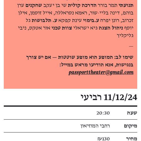
תנועתי
תמר בורר
הדרכה קולית
שי בן יעקב
שחקנים
ערן
בוהם, דינה בליי-שור, ראמא נסראללה, אייל זוסמן, אילן
זכרוב, רונן יפרח
ע.בימוי
עינת קפקא
ע. תלבושות
גל
יוסף
ניהול הצגה
גיא ישראלי
צוות טכני
אור אטקס, ניבי
גליקליך
—
שימו לב: המופע הוא מופע שוטטות — אם יש צורך
בנגישות, אנא הודיעו מראש במייל:
passporttheater@gmail.com​
פרטי האירוע
11/12/24 רביעי
שעה
20:30
מיקום
רחבי המוזיאון
מחיר
₪130