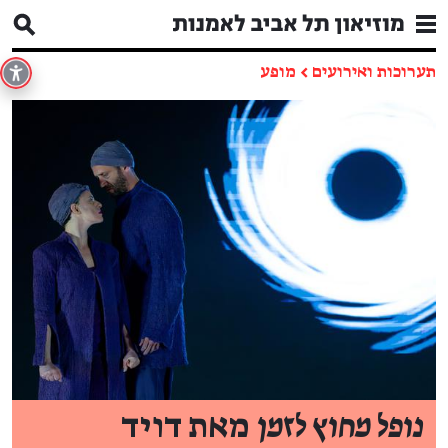
תערוכות ואירועים
←
מופע
נופל מחוץ לזמן
מאת דויד