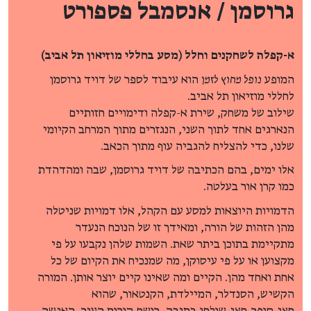
גרוסמן / אנסמבל פספורט
א-קפלה לשחקנים וחלל (מסע בחללי מוזיאון תל אביב)
המופע
נופל מחוץ לזמן
הוא עיבוד לספר של דויד גרוסמן
לחללי מוזיאון תל אביב.
שילוב של משחק, שירת א-קפלה ודימויים חזותיים
הנארגים אחד לתוך השני, הנגזרים מתוך המרחב הקיומי
שלנו, כדי להצליח להגביה עוף מתוך הכאב.
אלו ימים, בהם הכתיבה של דויד גרוסמן, שבה ומהדהדת
כמו קרן אור בעלטה.
הדמויות היוצאות למסע עם הקהל, אלו דמויות שניטלה
מהן הזהות של הורה, ומאידך זו של הנוכח הנעדר
מתקיימת בתוכן ביתר שאת. השמות שלהן נקבעו על פי
מקצוען או על פי עיסוקן, מה שמנכיח את הקיום של כל
אחת ואחד מהן. הקיים ומה שאינו קיים יוצר אותן. המורה
הקשיש, הסנדלר, המיילדת, הקנטאור, שהוא