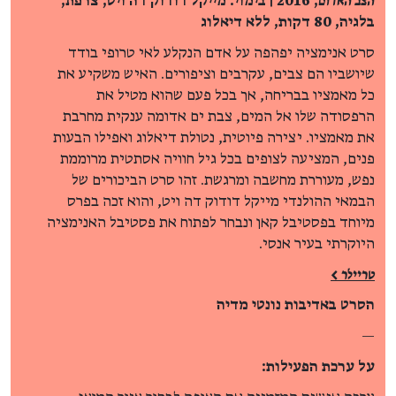
הצב האדום
, 2016 | בימוי: מייקל דודוק דה ויט, צרפת,
בלגיה, 80 דקות, ללא דיאלוג
סרט אנימציה יפהפה על אדם הנקלע לאי טרופי בודד
שיושביו הם צבים, עקרבים וציפורים. האיש משקיע את
כל מאמציו בבריחה, אך בכל פעם שהוא מטיל את
הרפסודה שלו אל המים, צבת ים אדומה ענקית מחרבת
את מאמציו. יצירה פיוטית, נטולת דיאלוג ואפילו הבעות
פנים, המציעה לצופים בכל גיל חוויה אסתטית מרוממת
נפש, מעוררת מחשבה ומרגשת. זהו סרט הביכורים של
הבמאי ההולנדי מייקל דודוק דה ויט, והוא זכה בפרס
מיוחד בפסטיבל קאן ונבחר לפתוח את פסטיבל האנימציה
היוקרתי בעיר אנסי.
טריילר >
הסרט באדיבות נונטי מדיה
—
על ערכת הפעילות: