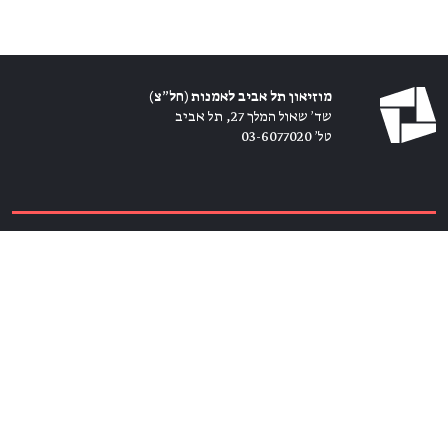
מוזיאון תל אביב לאמנות (חל״צ)
שד׳ שאול המלך 27, תל אביב
טל׳ 03-6077020
כרטיסים ←
הירשמו לניוזלטר ←