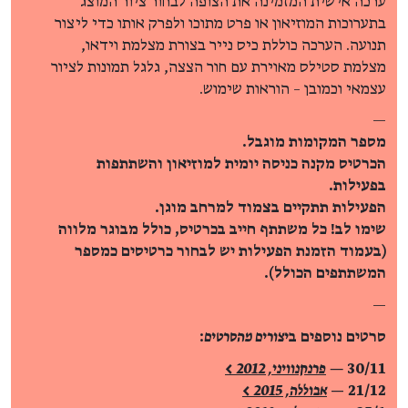
ערכה אישית המזמינה את הצופה לבחור ציור המוצג
בתערוכות המוזיאון או פרט מתוכו ולפרק אותו כדי ליצור
תנועה. הערכה כוללת כיס נייר בצורת מצלמת וידאו,
מצלמת סטילס מאוירת עם חור הצצה, גלגל תמונות לציור
עצמאי וכמובן – הוראות שימוש.
—
מספר המקומות מוגבל.
הכרטיס מקנה כניסה יומית למוזיאון והשתתפות
בפעילות.
הפעילות תתקיים בצמוד למרחב מוגן.
שימו לב! כל משתתף חייב בכרטיס, כולל מבוגר מלווה
(בעמוד הזמנת הפעילות יש לבחור כרטיסים כמספר
המשתתפים הכולל).
—
סרטים נוספים ב
יצורים מהסרטים
:
30/11
—
פרנקנוויני, 2012 >
21/12 —
אבוללה, 2015 >