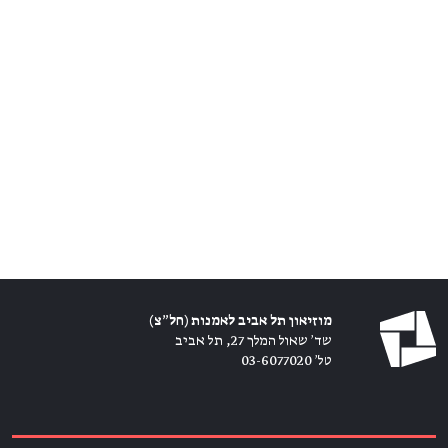
מוזיאון תל אביב לאמנות (חל״צ)
שד׳ שאול המלך 27, תל אביב
טל׳ 03-6077020