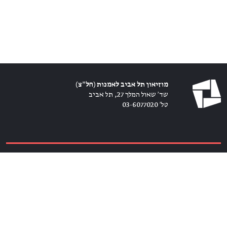
מוזיאון תל אביב לאמנות (חל״צ)
שד׳ שאול המלך 27, תל אביב
טל׳ 03-6077020
כרטיסים ←
הירשמו לניוזלטר ←