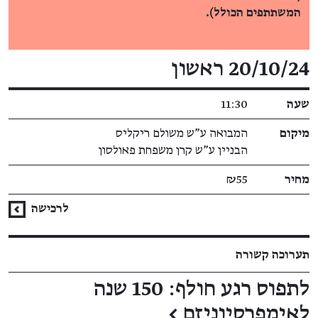
המשתתפים הכולל).
פרטי האירוע
20/10/24 ראשון
שעה
11:30
מיקום
המבואה ע"ש משולם ריקליס
הבניין ע"ש קרן משפחת פאולסון
מחיר
₪55
לרכישה
תערוכה קשורה
לתפוס רגע חולף: 150 שנה
לאימפרסיוניזם
←