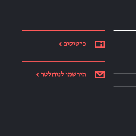
כרטיסים ←
הירשמו לניוזלטר ←