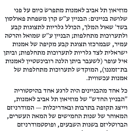
מוזיאון תל אביב לאמנות מתפרשׂ כיום על פני
שלושה בניינים: הבניין ע"ש קרן משפחת פאולסון
בשד׳ שאול המלך, הכולל גלריות לתצוגות קבע
ולתערוכות מתחלפות; הבניין ע״ש שמואל והרטה
עמיר, שבמרכזו תצוגת קבע מקיפה של אמנות
ישראלית לצד גלריות לתערוכות מתחלפות; וביתן
איל עופר (לשעבר ביתן הלנה רובינשטיין לאמנות
בת־זמננו), המוקדש לתערוכות מתחלפות של
אמנות עכשווית.
כל אחד מהבניינים היה לרגע אחד בהיסטוריה
"הבניין החדש“ של מוזיאון תל אביב לאמנות,
וייצג תקופה בתרבות ובאדריכלות — המודרניזם
המאוחר של שנות החמישים של המאה העשרים,
הברוטליזם בשנות השבעים, ופוסטמודרניזם