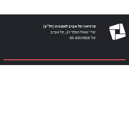
מוזיאון תל אביב לאמנות (חל״צ)
שד׳ שאול המלך 27, תל אביב
טל׳ 03-6077020
כרטיסים ←
הירשמו לניוזלטר ←