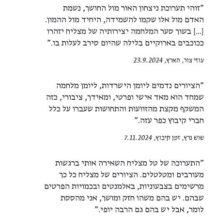
"זוהי תערוכת ניצחון האור מול החושך, נשמת
האדם מול אלו שקמו להשמידה, היחיד מול ההמון.
[...] בשוך סער המלחמה יצירותיה של מצליח יזהרו
ככוכבים בארוקיים בלילה שהיום סירב לעלות בו."
עוזי צור, הארץ, 23.9.2024
"הציורים נדמים ליומן הישרדות, ליומן מלחמה
שמחד הוא מאד אישי ופרטי, ומאידך, ציבורי, כזה
המשקף מקצת מהזוועות והתחושות שעברו על כלל
חברי קיבוץ כפר עזה."
שוש גרץ, זמן קיבוץ, 7.11.2024
"התערוכה של טל מצליח השאירה אותי ברגשות
מעורבים ומטלטלים. הציורים של מצליח כל כך
מרשימים בצבעוניות, באלמנטים ובכמויות הפרטים
שבהם. יש בהם משהו חזק ומושך, אני מהססת
לומר, אבל יש בהם גם הרבה יופי."