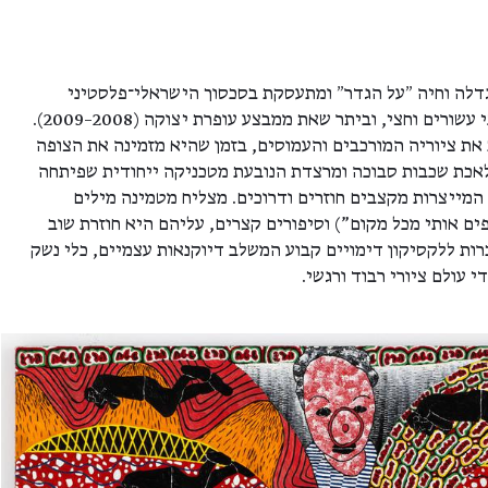
 גדלה וחיה ״על הגדר״ ומתעסקת בסכסוך הישראלי־פלסטיני
ובאיום הקיומי כבר למעלה משני עשורים וחצי, וביתר שאת ממבצע עופרת יצוקה (2008–2009).
ת ציוריה המורכבים והעמוסים, בזמן שהיא מזמינה את הצופה
אכת שכבות סבוכה ומרצדת הנובעת מטכניקה ייחודית שפיתחה
המייצרות מקצבים חוזרים ודרוכים. מצליח מטמינה מילים
קיפים אותי מכל מקום") וסיפורים קצרים, עליהם היא חוזרת שוב
ות ללקסיקון דימויים קבוע המשלב דיוקנאות עצמיים, כלי נשק
 עולם ציורי רבוד ורגשי.