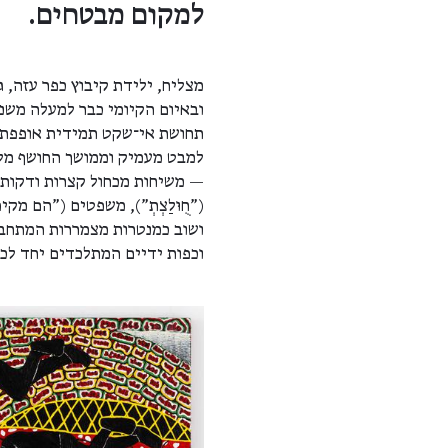
למקום מבטחים.
מצליח, ילידת קיבוץ כפר עזה,
תחושת אי־שקט תמידית אופפת א
למבט מעמיק וממושך החושף מל
— משיחות מכחול קצרות ודקות 
("חֻוּלַצְתְ"), משפטים ("הם מ
ושוב כמנטרות מצמררות המתחבר
וכפות ידיים המתלכדים יחד לכדי