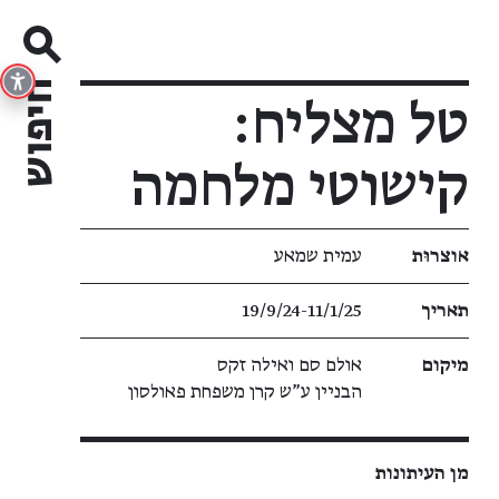
טל מצליח:
קישוטי מלחמה
פרטי תערוכה
אוצרוּת
עמית שמאע
תאריך
19/9/24​-​11/1/25
מיקום
אולם סם ואילה זקס
הבניין ע"ש קרן משפחת פאולסון
מן העיתונות