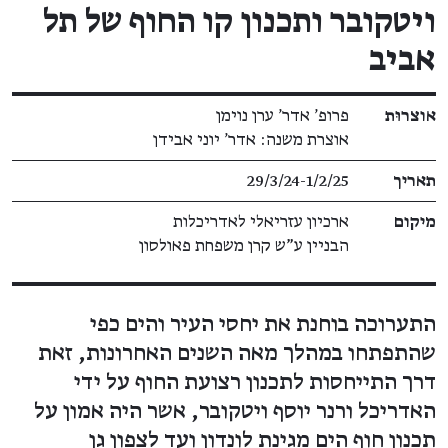
ויטקובר ותכנון קו החוף של תל
אביב
פרטי תערוכה
אוצרוּת
פרופ' אדר' ערן נוימן
אוצרת משנה: אדר' יוני אבידן
תאריך
29/3/24​-​1/2/25
מיקום
ארכיון עזריאלי לאדריכלות
הבניין ע"ש קרן משפחת פאולסון
התערוכה בוחנת את יחסי העיר והים כפי
שהתפתחו במהלך מאה השנים האחרונות, זאת
דרך התייחסות לתכנון רצועת החוף על ידי
האדריכל ורנר יוסף ויטקובר, אשר היה אמון על
תכנון חוף הים מגינת לונדון ועד לצפון גן