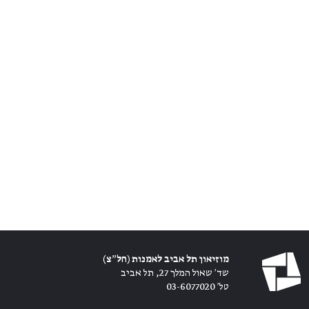
מוזיאון תל אביב לאמנות (חל״צ)
שד׳ שאול המלך 27, תל אביב
טל׳ 03-6077020