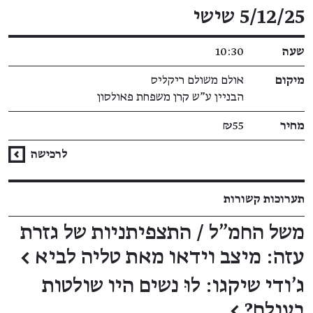
פרטי האירוע
5/12/25 שישי
שעה
10:30
מיקום
אולם משולם ריקליס
הבניין ע"ש קרן משפחת פאולסון
מחיר
₪55
לרכישה
תערוכות קשורות
משל החמ"ל / התצפיתניות של גזרת
עזה: מיצב וידאו מאת טליה לביא
←
ג'ודי שיקגו: לוּ נשים היו שולטות
בעולם?
←