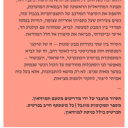
התערוכה
משל החמ"ל / התצפיתניות של גזרת עזה: מיצב וידאו,
תצוגה המוזיאלית הראשונה של הבמאית המוערכת,
חושפת את הסיפור המורכב של התצפיתניות בגבול עזה,
נשים צעירות שעל כתפיהן אחריות עצומה, החיות במתח
תמידי בין המבט למעשה. לביא, שמזוהה עם קולנוע חד,
אישי וביקורתי, מביאה את סיפורן אל חלל המוזיאון.
הסיור בין שתי נקודות מבט שונות — זו של שיקגו
המנסחת חזון פמיניסטי בין־לאומי רחב, וזו של לביא
המתמקדת בניסיון הקונקרטי, הישראלי, העכשווי —
מאפשר לנו הסתכלות מחודשת על הקול הנשי שנמחק
במשך מאות שנים: לא רק מושא להתבוננות, אלא בעל כוח
אמיתי ליצור, לחקור ולשנות מציאות.
—
הסיור מועבר על ידי מדריכים מטעם המוזיאון.
מספר המקומות מוגבל | כל משתתף חייב בכרטיס.
הכרטיס כולל כניסה למוזיאון.