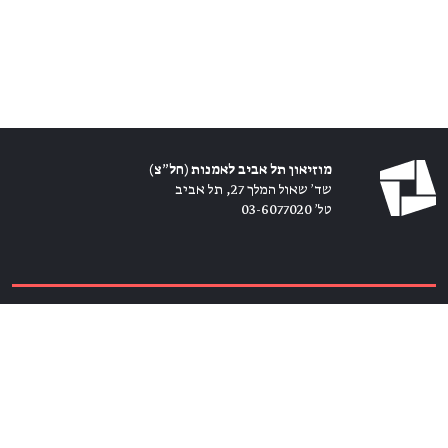
מוזיאון תל אביב לאמנות (חל״צ)
שד׳ שאול המלך 27, תל אביב
טל׳ 03-6077020
כרטיסים ←
הירשמו לניוזלטר ←