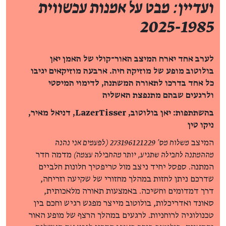
ועדיין: מבט על אמנות עכשווית
2025-1985
לערב אחד יארח המיצב האור־קולי של האמן יאן
בולוטוב מופע של מוזיקה חיה. ארבעה מוזיקאים יגיבו
כל אחד בדרכו לתאורה המשתנה, לדימוי המיסטי
ולרגעים שבהם מתנפצת האשליה
בהשתתפות: יאן בולוטוב, LazerTisser, דניאל מאיר,
ניקו טין
המיצב
משלוח מס' 273196121229 (לפעמים אני נהנה
מההמתנה לחבילה שתגיע, יותר מהחבילה עצמה)
מדמה חדר
המתנה. ספסל יחיד ניצב מול טריפטיך חלונות חלביים
שדרכם ניתן לחזות במהלך מחזורי של שקיעה וזריחה,
דרך דמדומים וחשיכה. באמצעות תאורה מלאכותית,
סאונד ואדריכלות, בולוטוב מייצר מפגש רגיש וחכם בין
טכנולוגיה לרוחניות. לרגעים במהלך הרצף של מופע האור