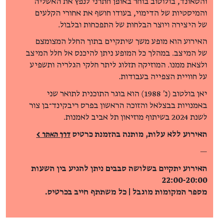
והסאונד, בולוטוב בוחר באופן חתרני לנפץ את האשליה
והמיסטיות של הדימוי, בעודו חושף את אחורי הקלעים
של היצירה ויוצר הבלחות של התפכחות ובלבול.
האירוע הוא מופע משך שיתקיים בתוך החלל המצומצם
של המיצב. במהלך כל המופע ניתן להיכנס אל חלל המיצב
ולצאת ממנו. המוזיקה תזלוג ליתר חלקי הגלריה ותשפיע
על חוויית הצפייה בעבודות.
יאן בולטוב (נ' 1988) הוא בוגר התוכנית לתואר שני
באמנויות בבצלאל והזוכה הראשון בפרס ריבקינד־בן צור
לשנת 2024 בשיתוף מוזיאון תל אביב לאמנות.
האירוע ללא עלות, מותנה בהזמנת כרטיס
דרך האתר >
—
האירוע יתקיים בשלושה סבבים ניתן להגיע בין השעות
22:00-20:00
מספר המקומות מוגבל | כל משתתף חייב בכרטיס.