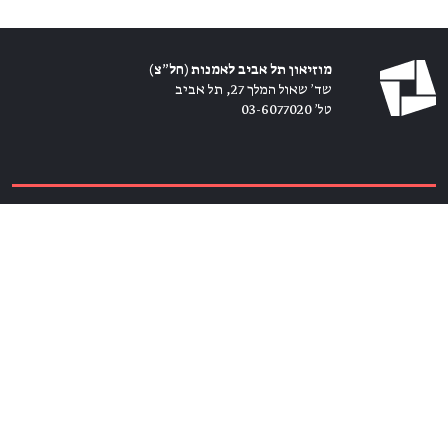
מוזיאון תל אביב לאמנות (חל״צ)
שד׳ שאול המלך 27, תל אביב
טל׳ 03-6077020
כרטיסים ←
הירשמו לניוזלטר ←
הצטרפו אלינו