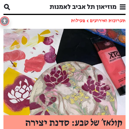
תערוכות ואירועים
←
פעילות
קולאז' של טבע
: סדנת יצירה