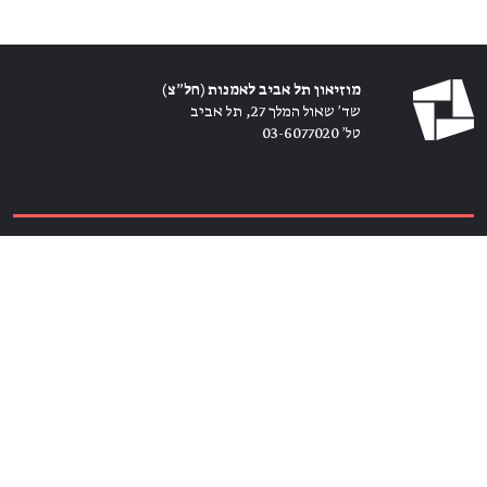
מוזיאון תל אביב לאמנות (חל״צ)
שד׳ שאול המלך 27, תל אביב
טל׳ 03-6077020
כרטיסים ←
הירשמו לניוזלטר ←
הצטרפו אלינו