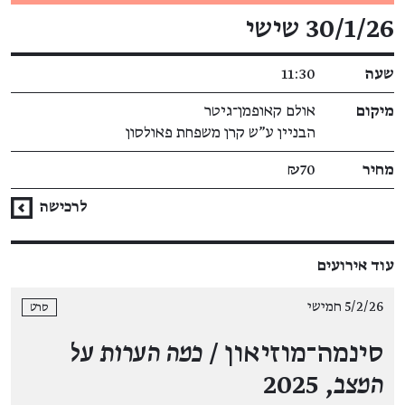
פרטי האירוע
30/1/26 שישי
שעה
11:30
מיקום
אולם קאופמן־גיטר
הבניין ע"ש קרן משפחת פאולסון
מחיר
₪70
לרכישה
עוד אירועים
5/2/26 חמישי
סרט
סינמה־מוזיאון /
כמה הערות על
המצב
, 2025