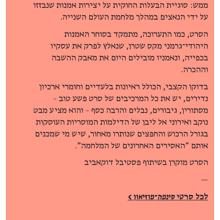
ממש: סוגיית הבעלות החוקית על יצירות אמנות שנבזזו
על ידי הנאצים במהלך מלחמת העולם השנייה.
הסרט, כמו התערוכה, מתמקד בסוחר האמנות
היהודי־גרמני מקס שטרן, שנאלץ לפרק את עסקיו
בכפייה, ונאמניו מובילים היום את מאבק ההשבה
וההכרה.
בדוקו הקצבי, הכולל ראיונות בלעדיים וחומרי ארכיון
נדירים, יש את כל המרכיבים של סרט פשע טוב –
מסתורין, גיבורים, נבלים והרבה כסף – והוא מציע מבט
נוקב ואירוני אל ליבן של הדילמות המוסריות העוסקות
בגורל הרכוש והחפצים שנותרו מאחור, שיש מי שמכנים
אותם "האסירים האחרונים של המלחמה".
הסרט מוקרן בשיתוף פסטיבל דוקאביב
—
לכל סרטי
סינמה־מוזיאון >