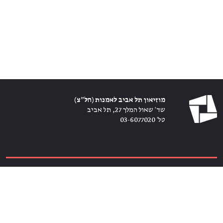
מוזיאון תל אביב לאמנות (חל״צ)
שד׳ שאול המלך 27, תל אביב
טל׳ 03-6077020
כרטיסים ←