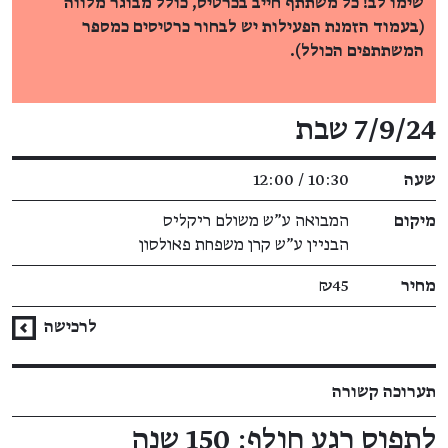
שימו לב! כל משתתף חייב בכרטיס, כולל מבוגר מלווה
(בעמוד הזמנת הפעילות יש לבחור כרטיסים כמספר
המשתתפים הכולל).
פרטי האירוע
7/9/24 שבת
שעה
10:30 / 12:00
מיקום
המבואה ע"ש משולם ריקליס
הבניין ע"ש קרן משפחת פאולסון
מחיר
₪45
לרכישה
תערוכה קשורה
לתפוס רגע חולף: 150 שנה