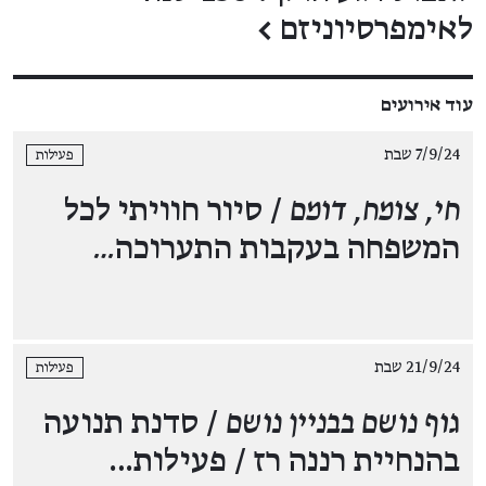
לאימפרסיוניזם
←
עוד אירועים
7/9/24 שבת
פעילות
חי, צומח, דומם
/ סיור חוויתי לכל
המשפחה בעקבות התערוכה
…
21/9/24 שבת
פעילות
גוף נושם בבניין נושם
/ סדנת תנועה
בהנחיית רננה רז / פעילות…