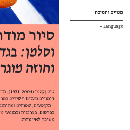
מנויים ותמיכה
↓
Language
סיור מוד
וסלמן: בגד
וחוזה מוגרב
דימויים נועזים וישירים כמו
– מקוטעים, שטוחים ומונומנט
בפרסום, בצרכנות ובמופעי מד
משיכה לאי־נוחות.
—