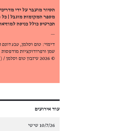
הסיור מועבר על ידי מדריכי
מספר המקומות מוגבל | כל 
הכרטיס כולל כניסה למוזיאון
—
דימוי: טום וסלמן,
טבע דומם מס'
שמן ורפרודוקציות מודפסות 
© 2026 עיזבון טום וסלמן / Artists Rights Society (ARS), ניו יורק
עוד אירועים
10/7/26 שישי