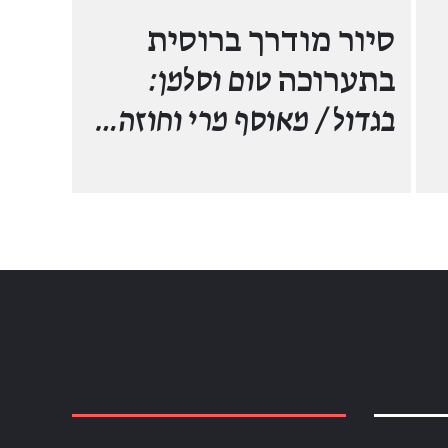
סיור מודרך ברוסית
בתערוכה
טום וסלמן:
בגדול / מאוסף מרי וחוזה…