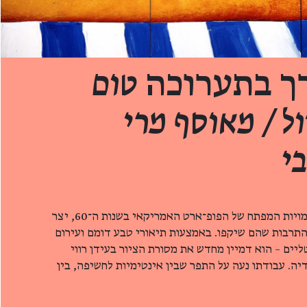
רך בתערוכה
טום
ול / מאוסף מרי
י
טום וֶסֶלמן (2004–1931), מדמויות המפתח של הפופ־ארט האמריקאי בשנות ה־60, יצר
 התרבות שהם שיקפו. באמצעות תיאורי טבע דומם ועירום
ליים – הוא דמיין מחדש את מסורת הציור בעידן רווי
יה. עבודתו נעה על התפר שבין אינטימיות לחשיפה, בין