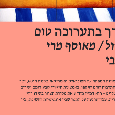
רך בתערוכה
טום
ול / מאוסף מרי
י
טום וֶסֶלמן (2004–1931), מדמויות המפתח של הפופ־ארט האמריקאי בשנות ה־60, יצר
 התרבות שהם שיקפו. באמצעות תיאורי טבע דומם ועירום
ליים – הוא דמיין מחדש את מסורת הציור בעידן רווי
יה. עבודתו נעה על התפר שבין אינטימיות לחשיפה, בין