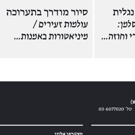
נגלית
סיור מודרך בתערוכה
למן:
עולמות זעירים /
רי וחוזה…
מיניאטורות באמנות…
)
טל׳ 03-6077020
הצטרפו אלינו