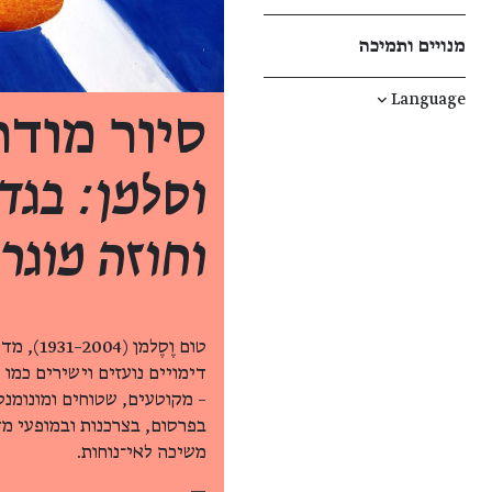
מנויים ותמיכה
↓
Language
סיור מוד
וסלמן: בגד
וחוזה מוגרב
דימויים נועזים וישירים כמו
– מקוטעים, שטוחים ומונומנט
בפרסום, בצרכנות ובמופעי מד
משיכה לאי־נוחות.
—