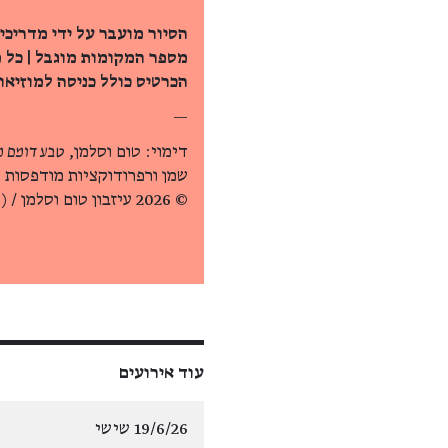
הסיור מועבר על ידי מדריכי
מספר המקומות מוגבל | כל 
הכרטיס כולל כניסה למוזיאון
—
דימוי: טום וסלמן,
טבע דומם מס'
שמן ורפרודוקציות מודפסות 
© 2026 עיזבון טום וסלמן / Artists Rights Society (ARS), ניו יורק
עוד אירועים
19/6/26 שישי