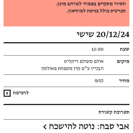
הסיור מתקיים בצמוד למרחב מוגן.
הכרטיס כולל כניסה למוזיאון.
פרטי האירוע
20/12/24 שישי
שעה
12:00
מיקום
אולם משולם ריקליס
הבניין ע"ש קרן משפחת פאולסון
מחיר
₪55
לרכישה
תערוכה קשורה
אבי סבח: נוטה להישכח
←