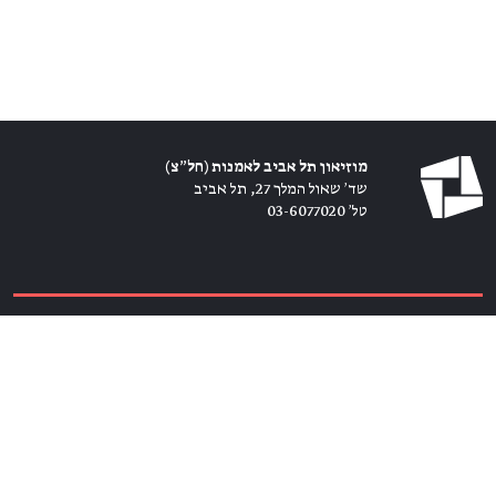
מוזיאון תל אביב לאמנות (חל״צ)
שד׳ שאול המלך 27, תל אביב
טל׳ 03-6077020
כרטיסים ←
הירשמו לניוזלטר ←