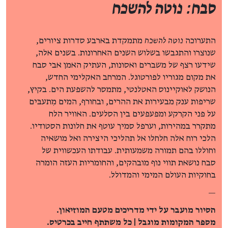
סבח: נוטה להשכח
התערוכה
נוטה להשכח
מתמקדת בארבע סדרות ציורים,
שנוצרו והתגבשו בשלוש השנים האחרונות. בשנים אלה,
שידעו רצף של משברים ואסונות, העתיק האמן אבי סבח
את מקום מגוריו לפורטוגל. המרחב האקלימי החדש,
הנושק לאוקיינוס האטלנטי, מתמסר להשפעת הים. בקיץ,
שריפות ענק מבעירות את ההרים, ובחורף, המים מִתעבּים
על פני הקרקע ומפעפעים בין הסלעים. האוויר הלח
מתקרר במהירות, וערפל סמיך עוטף את חלונות הסטודיו.
הלכי רוח אלה חלחלו אל תהליכי היצירה ואל מושאיה
וחוללו בהם תמורה משמעותית. עבודתו העכשווית של
סבח נושאת תווי נוף מובהקים, והחומריות העזה הומרה
בחוקיות העולם המימי והמדולל.
—
הסיור מועבר על ידי מדריכים מטעם המוזיאון.
מספר המקומות מוגבל | כל משתתף חייב בכרטיס.