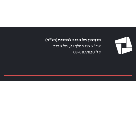
מוזיאון תל אביב לאמנות (חל״צ)
שד׳ שאול המלך 27, תל אביב
טל׳ 03-6077020
כרטיסים ←
הירשמו לניוזלטר ←