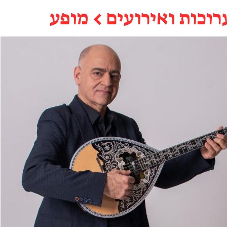
רוכות ואירועים
←
מופע