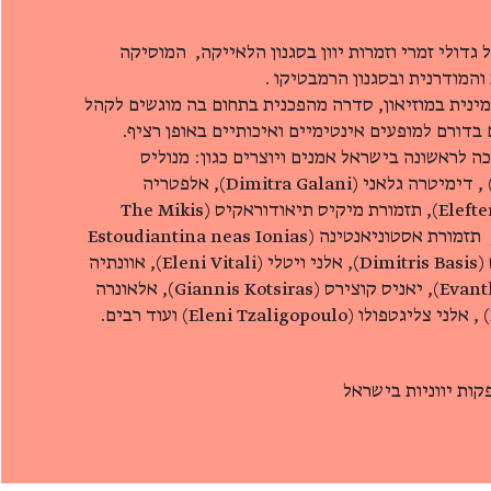
גדולי זמרי וזמרות יוון בסגנון הלאייקה, המוסיקה
המודרנית ובסגנון הרמבטיקו .
נית במוזיאון, סדרה מהפכנית בתחום בה מוגשים לקהל
ם בדורם למופעים אינטימיים ואיכותיים באופן רציף.
 לראשונה בישראל אמנים ויוצרים כגון: מנוליס
מיציאס (Manolis Mitsias) , דימיטרה גלאני (Dimitra Galani), אלפטריה
ארבניטאקי (Elefteria Arvanitaki), תזמורת מיקיס תיאודוראקיס (The Mikis
Theodorakis Orchestra), תזמורת אסטוניאנטינה (Estoudiantina neas Ionias
orchestra) דימיטריס בסיס (Dimitris Basis), אלני ויטלי (Eleni Vitali), אוונתיה
רמבוציקה (Evanthia Reboutzika), יאניס קוצירס (Giannis Kotsiras), אלאונרה
קות יווניות בישראל