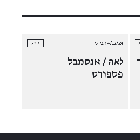
4/12/24 רביעי
מופע
לאה
/ אנסמבל
פספורט