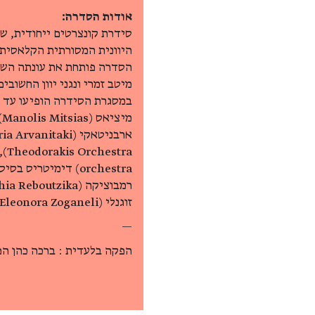
אודות הסדרה:
סידרת קונצרטים ייחודית, של 
היוונית המסורתית הקלאסית ו
הסדרה פותחת את עונתה השמי
מיטב זמרי ונגני יוון החשובי
במסגרת הסידרה הופיעו עד כה
זוגנלי (Eleonora Zoganeli) , אלני צליגטפולו (Eleni Tzaligopoulo) ועוד רבים.
—
הפקה בלעדית : ברכה כהן הפ