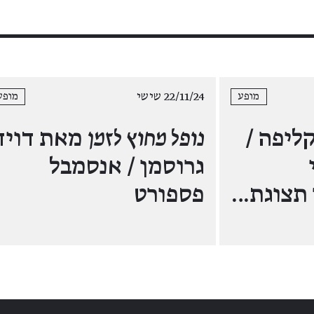
22/11/24 שישי
מופע
מופע
ליפה /
נופל מחוץ לזמן
מאת דויד
גרוסמן / אנסמבל
 תצוגת…
פספורט