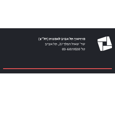
מוזיאון תל אביב לאמנות (חל״צ)
שד׳ שאול המלך 27, תל אביב
טל׳ 03-6077020
כרטיסים ←
הירשמו לניוזלטר ←