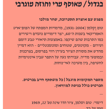
בגדול / מאוסף מרי וחוזה מוגרבי
מפגש עם אוצרת התערוכה, שחר מולכו
טום וֶסֶלמן (2004–1931), מדמויות המפתח של הפופ־ארט
האמריקאי בשנות ה־60, יצר דימויים נועזים וישירים
כמו התרבות שהם שיקפו. באמצעות תיאורי טבע דומם
ועירום – מקוטעים, שטוחים ומונומנטליים – הוא דמיין
מחדש את מסורת הציור בעידן רווי בפרסום, בצרכנות
ובמופעי מדיה. עבודתו נעה על התפר שבין אינטימיות
לחשיפה, בין משיכה לאי־נוחות.
—
מספר המקומות מוגבל | כל משתתף חייב בכרטיס.
הכרטיס כולל כניסה למוזיאון.
—
דימוי: טום וסלמן,
ציור חדר שינה מס' 12
, 1969
שמן על בד