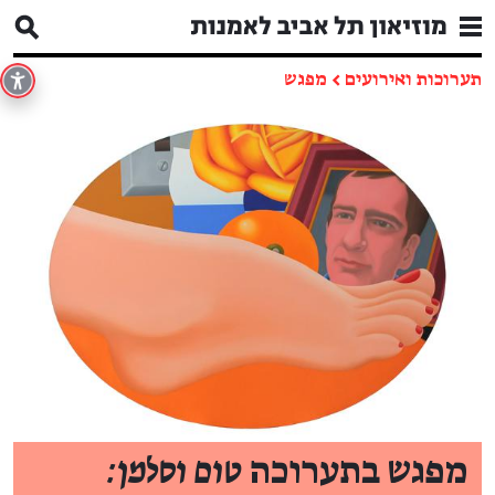
תערוכות ואירועים
←
מפגש
מפגש בתערוכה
טום וסלמן: