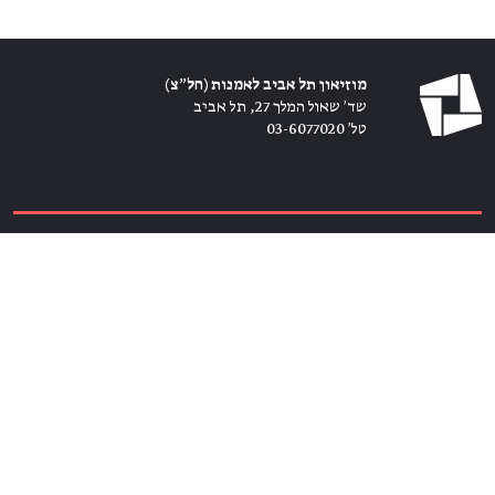
מוזיאון תל אביב לאמנות (חל״צ)
שד׳ שאול המלך 27, תל אביב
טל׳ 03-6077020
כרטיסים ←
הירשמו לניוזלטר ←
הצטרפו אלינו