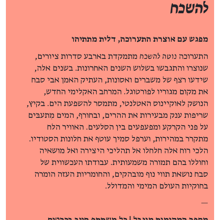
להשכח
מפגש עם אוצרת התערוכה, דלית מתתיהו
התערוכה
נוטה להשכח
מתמקדת בארבע סדרות ציורים,
שנוצרו והתגבשו בשלוש השנים האחרונות. בשנים אלה,
שידעו רצף של משברים ואסונות, העתיק האמן אבי סבח
את מקום מגוריו לפורטוגל. המרחב האקלימי החדש,
הנושק לאוקיינוס האטלנטי, מתמסר להשפעת הים. בקיץ,
שריפות ענק מבעירות את ההרים, ובחורף, המים מִתעבּים
על פני הקרקע ומפעפעים בין הסלעים. האוויר הלח
מתקרר במהירות, וערפל סמיך עוטף את חלונות הסטודיו.
הלכי רוח אלה חלחלו אל תהליכי היצירה ואל מושאיה
וחוללו בהם תמורה משמעותית. עבודתו העכשווית של
סבח נושאת תווי נוף מובהקים, והחומריות העזה הומרה
בחוקיות העולם המימי והמדולל.
—