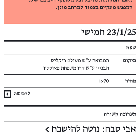
מספר המקומות מוגבל | כל משתתף חייב בכרטיס.
המפגש מתקיים בצמוד למרחב מוגן.
פרטי האירוע
23/1/25 חמישי
שעה
מיקום
המבואה ע"ש משולם ריקליס
הבניין ע"ש קרן משפחת פאולסון
מחיר
₪70
לרכישה
תערוכה קשורה
אבי סבח: נוטה להישכח
←