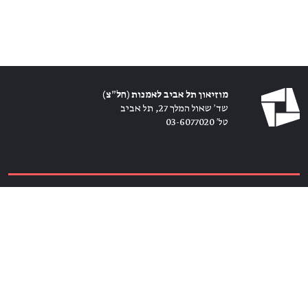
מוזיאון תל אביב לאמנות (חל״צ)
שד׳ שאול המלך 27, תל אביב
טל׳ 03-6077020
כרטיסים ←
הירשמו לניוזלטר ←