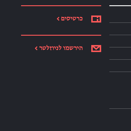
כרטיסים ←
הירשמו לניוזלטר ←