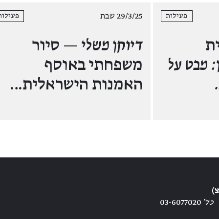
29/3/25 שבת
פעילות
פעילות
ת
דיוקן משלי
— סיור
: מבט על
משפחתי באוסף
האמנות הישראלית…
)
טל׳ 03-6077020