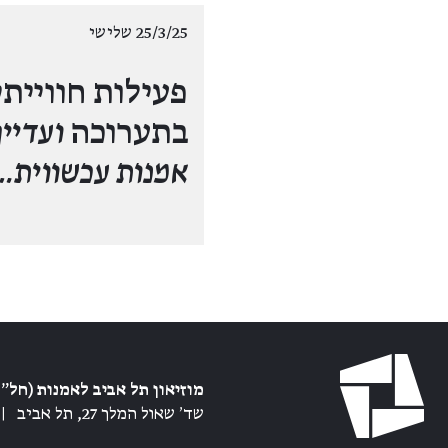
25/3/25 שלישי
פעילות חווייתי
בתערוכה
ועדיין
אמנות עכשווית…
מוזיאון תל אביב לאמנות (חל״צ
שד׳ שאול המלך 27, תל אביב
|