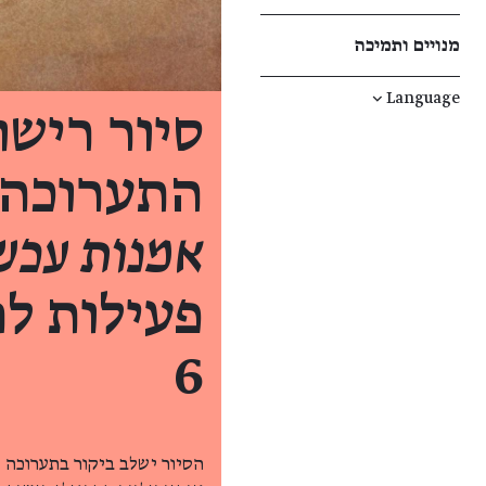
מנויים ותמיכה
↓
Language
סיור רישו
התערוכה
אמנות עכשווית 85
פעילות לה
6
הסיור ישלב ביקור בתערוכה ו