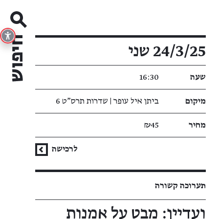
פרטי האירוע
24/3/25 שני
שעה
16:30
מיקום
ביתן איל עופר | שדרות תרס"ט 6
מחיר
₪45
לרכישה
תערוכה קשורה
ועדיין: מבט על אמנות