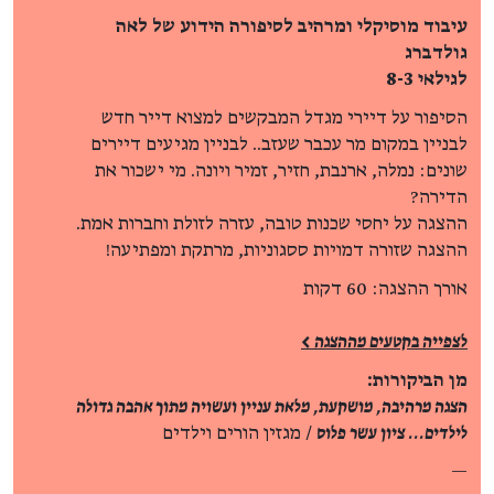
עיבוד מוסיקלי ומרהיב לסיפורה הידוע של לאה
גולדברג
לגילאי 8-3
הסיפור על דיירי מגדל המבקשים למצוא דייר חדש
לבניין במקום מר עכבר שעזב.. לבניין מגיעים דיירים
שונים: נמלה, ארנבת, חזיר, זמיר ויונה. מי ישכור את
הדירה?
ההצגה על יחסי שכנות טובה, עזרה לזולת וחברות אמת.
ההצגה שזורה דמויות ססגוניות, מרתקת ומפתיעה!
אורך ההצגה: 60 דקות
לצפייה בקטעים מההצגה >
מן הביקורות:
הצגה מרהיבה, מושקעת, מלאת עניין ועשויה מתוך אהבה גדולה
לילדים... ציון עשר פלוס
/ מגזין הורים וילדים
—