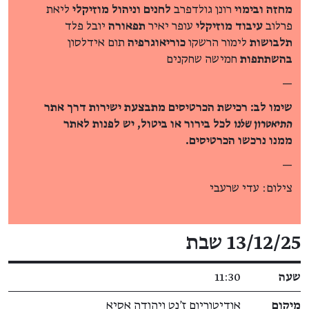
מחזה ובימוי
רונן גולדפרב
לחנים וניהול מוזיקלי
ליאת
פרלוב
עיבוד מוזיקלי
עופר יאיר
תפאורה
יובל פלד
תלבושות
לימור הרשקו
כוריאוגרפיה
תום אידלסון
בהשתתפות
חמישה שחקנים
—
שימו לב: רכישת הכרטיסים מתבצעת ישירות דרך אתר
התיאטרון שלנו
לכל בירור או ביטול, יש לפנות לאתר
ממנו נרכשו הכרטיסים.
—
צילום: עדי שרעבי
פרטי האירוע
13/12/25 שבת
שעה
11:30
מיקום
אודיטוריום ז'נט ויהודה אסיא