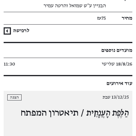
הבניין ע״ש שמואל והרטה עמיר
מחיר
₪75
לרכישה
מועדים נוספים
18/8/26 שלישי
11:30
עוד אירועים
13/12/25 שבת
הצגה
הַלֶּפֶת הָעֲנָקִית
/ תיאטרון המפתח