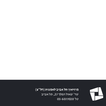
מוזיאון תל אביב לאמנות (חל״צ)
שד׳ שאול המלך 27, תל אביב
טל׳ 03-6077020