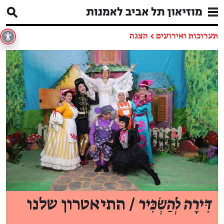
תערוכות ואירועים
←
הצגה
דִּירָה לְהַשְׂכִּיר
/ התיאטרון שלנו